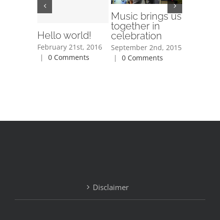
Music brings us
How do
together in
give ba
Hello world!
celebration
others?
February 21st, 2016
September 2nd, 2015
June 3rd, 
|
0 Comments
|
0 Comments
Comment
Disclaimer